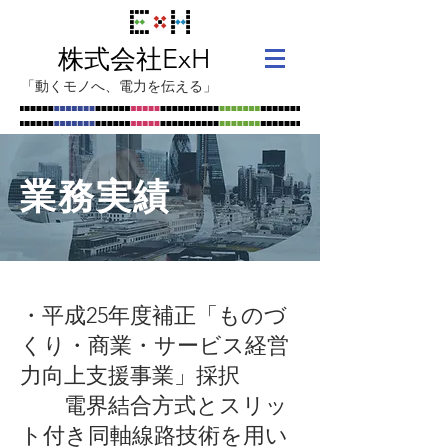
ExH
株式会社
「動くモノへ、電力を伝える」
業務実績
・平成25年度補正「ものづ
くり・商業・サービス経営
力向上支援事業」採択
​ 電界結合方式とスリッ
ト付き同軸線路技術を用い