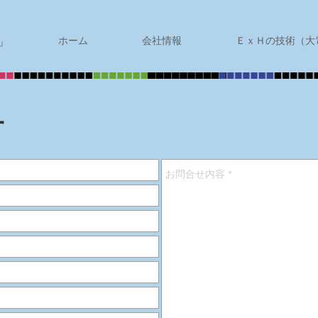
ホーム
会社情報
ＥｘＨの技術（大
」
せ