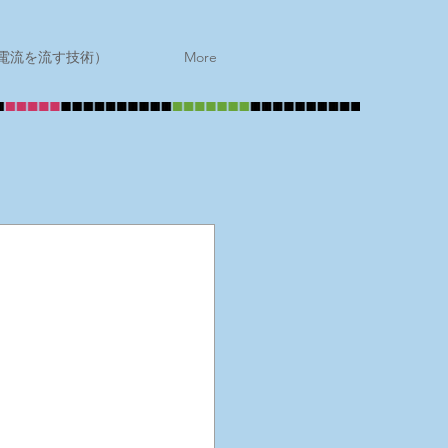
電流を流す技術）
More